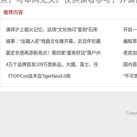
推荐内容
演绎沪上烟火记忆，这场“文化快闪”复刻“石库
开启一
城事｜“出箱入匠”戏曲文化展开幕，近百件珍藏
编稻草
嘉定非遗再添新亮点！第四家“嘉有好店”落户州
老房加
4万个品牌首发109万款新品，大疆、富士、任
国内首
《TOPCon技术及TigerNeo3.0商
“不可
Copy