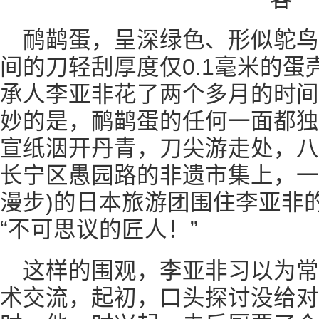
鸸鹋蛋，呈深绿色、形似鸵鸟
间的刀轻刮厚度仅0.1毫米的
承人李亚非花了两个多月的时间
妙的是，鸸鹋蛋的任何一面都独
宣纸洇开丹青，刀尖游走处，八
长宁区愚园路的非遗市集上，一个正
漫步)的日本旅游团围住李亚非
“不可思议的匠人！”
这样的围观，李亚非习以为
术交流，起初，口头探讨没给对