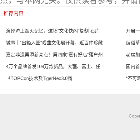
点，与本网无关。仅供读者参考，并请
推荐内容
演绎沪上烟火记忆，这场“文化快闪”复刻“石库
开启一
城事｜“出箱入匠”戏曲文化展开幕，近百件珍藏
编稻草
嘉定非遗再添新亮点！第四家“嘉有好店”落户州
老房加
4万个品牌首发109万款新品，大疆、富士、任
国内首
《TOPCon技术及TigerNeo3.0商
“不可
Copy