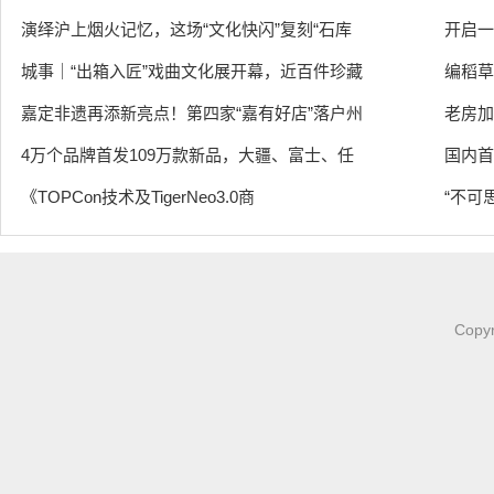
演绎沪上烟火记忆，这场“文化快闪”复刻“石库
开启一
城事｜“出箱入匠”戏曲文化展开幕，近百件珍藏
编稻草
嘉定非遗再添新亮点！第四家“嘉有好店”落户州
老房加
4万个品牌首发109万款新品，大疆、富士、任
国内首
《TOPCon技术及TigerNeo3.0商
“不可
Copy