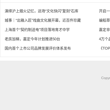
演绎沪上烟火记忆，这场“文化快闪”复刻“石库
开启一
城事｜“出箱入匠”戏曲文化展开幕，近百件珍藏
编稻草
上海首个“契约制送电”项目落地育才中学
嘉定非
老房加梯，嘉定今年计划推进50台
4万个
国内首个上市公司品牌发展评价体系发布
《TOP
Copy