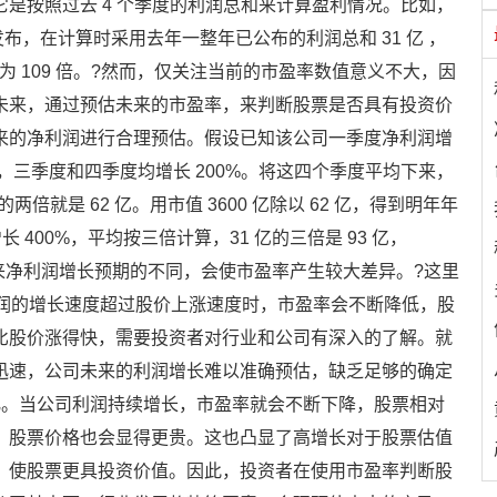
是按照过去 4 个季度的利润总和来计算盈利情况。比如，
发布，在计算时采用去年一整年已公布的利润总和 31 亿 ，
约为 109 倍。?然而，仅关注当前的市盈率数值意义不大，因
未来，通过预估未来的市盈率，来判断股票是否具有投资价
来的净利润进行合理预估。假设已知该公司一季度净利润增
0%，三季度和四季度均增长 200%。将这四个季度平均下来，
的两倍就是 62 亿。用市值 3600 亿除以 62 亿，得到明年年
 400%，平均按三倍计算，31 亿的三倍是 93 亿，
，对未来净利润增长预期的不同，会使市盈率产生较大差异。?这里
净利润的增长速度超过股价上涨速度时，市盈率会不断降低，股
比股价涨得快，需要投资者对行业和公司有深入的了解。就
迅速，公司未来的利润增长难以准确预估，缺乏足够的确定
化。当公司利润持续增长，市盈率就会不断下降，股票相对
，股票价格也会显得更贵。这也凸显了高增长对于股票估值
，使股票更具投资价值。因此，投资者在使用市盈率判断股