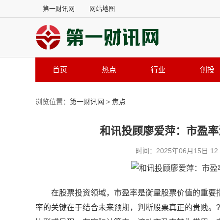
第一财讯网
网站地图
首页
热点
行业
创投
浏览位置：
第一财讯网
>
焦点
和讯投顾廖爱萍：市盈率
时间：2025年06月15日 
在股票投资领域，市盈率是衡量股票价值的重要
率的关键在于结合未来预期，判断股票真正的贵贱。