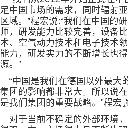
足中国市场的需求，同时辐射亚
区域。”程宏说:“我们在中国的
师，研发能力比较完善，设备比
术、空气动力技术和电子技术领
能力，研发实力的不断增长也得
源。”
“中国是我们在德国以外最大
集团的影响都非常大。所以说在
是我们集团的重要战略。”程宏
对于当前不确定的外部环境，