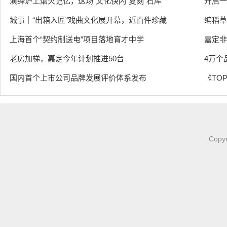
演绎沪上烟火记忆，这场“文化快闪”复刻“石库
开启一
城事｜“出箱入匠”戏曲文化展开幕，近百件珍藏
编稻草
上海首个“契约制送电”项目落地育才中学
嘉定非
老房加梯，嘉定今年计划推进50台
4万个
国内首个上市公司品牌发展评价体系发布
《TOP
Copy