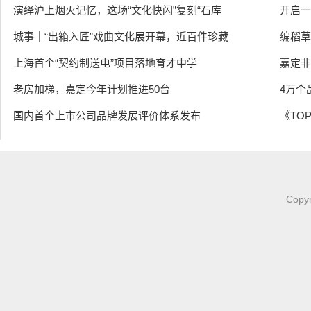
演绎沪上烟火记忆，这场“文化快闪”复刻“石库
开启一
城事｜“出箱入匠”戏曲文化展开幕，近百件珍藏
编稻草
上海首个“契约制送电”项目落地育才中学
嘉定非
老房加梯，嘉定今年计划推进50台
4万个
国内首个上市公司品牌发展评价体系发布
《TOP
Copy